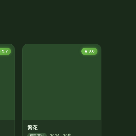
9.7
9.6
繁花
2024 · 30集
都市/年代
90年代上海商海浮沉