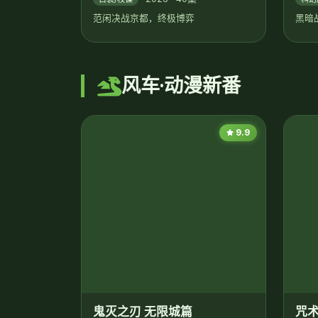
黑暗
风车·动漫新番
9.9
鬼灭之刃 无限城篇
咒术