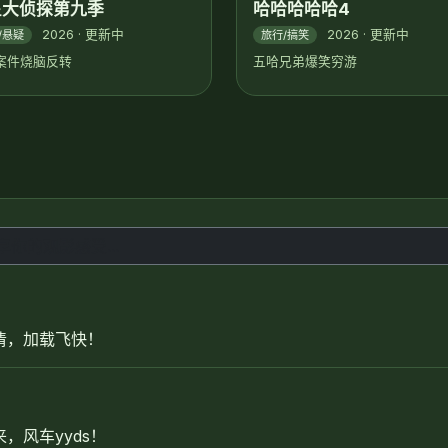
星大侦探第九季
哈哈哈哈哈4
2026 · 更新中
2026 · 更新中
/悬疑
旅行/搞笑
案件烧脑反转
五哈兄弟爆笑穷游
清，加载飞快！
，风车yyds！