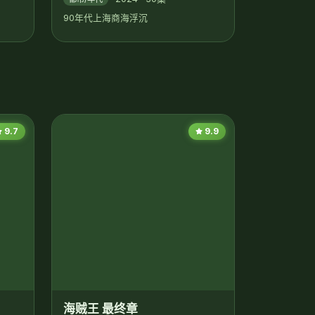
9.7
9.9
海贼王 最终章
2026 · 更新中
热血/冒险
路飞登顶，One Piece揭秘