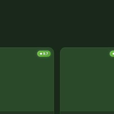
9.7
神第二部
2026 · 158分钟
/奇幻
神魔大战，东方奇幻巅峰