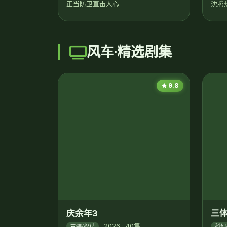
沈腾
风车·精选剧集
9.8
庆余年3
2026 · 40集
古装/权谋
范闲决战京都，终极博弈
三
科幻