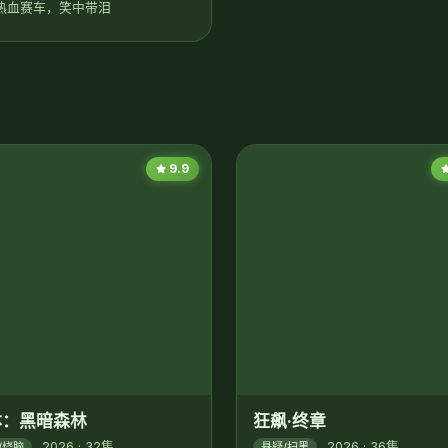
热血赛车，笑中带泪
9.9
体：黑暗森林
狂飙·终章
2026 · 32集
2026 · 36集
/烧脑
悬疑/扫黑