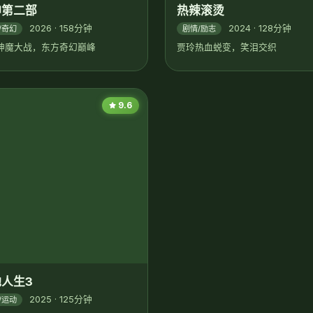
热辣滚烫
2024 · 128分钟
剧情/励志
贾玲热血蜕变，笑泪交织
9.6
人生3
2025 · 125分钟
/运动