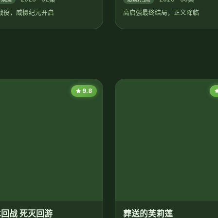
战役，威慑纪元开启
高启强最终结局，正义降临
9.8
回战 死灭回游
葬送的芙莉莲