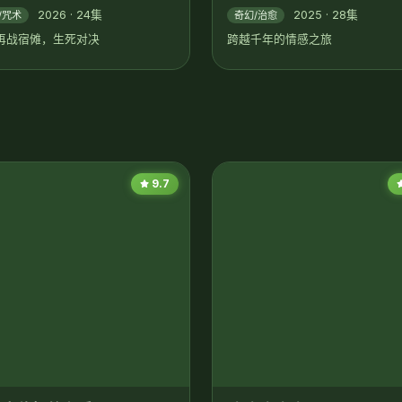
2026 · 24集
2025 · 28集
/咒术
奇幻/治愈
再战宿傩，生死对决
跨越千年的情感之旅
9.7