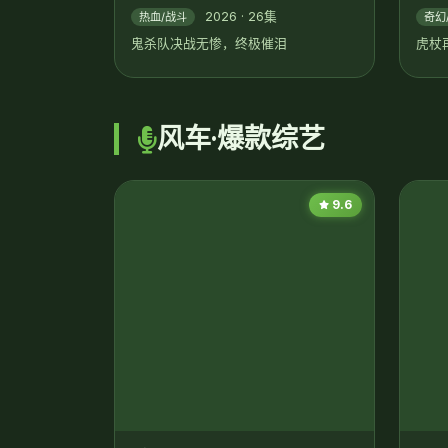
2026 · 26集
热血/战斗
奇幻
鬼杀队决战无惨，终极催泪
虎杖
风车·爆款综艺
9.6