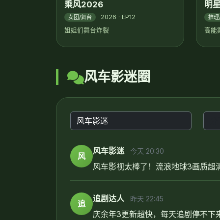
乘风2026
明
2026 · EP12
女团/舞台
推理
姐姐们舞台炸裂
高能
风车影迷圈
风车影迷
今天 20:30
风
风车影视太棒了！流浪地球3画质超
追剧达人
昨天 22:45
追
庆余年3更新超快，每天追剧停不下来