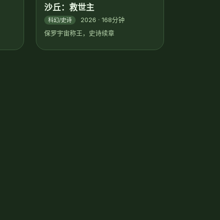
沙丘：救世主
2026 · 168分钟
科幻/史诗
保罗宇宙称王，史诗续章