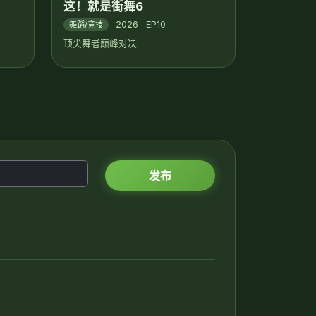
这！就是街舞6
2026 · EP10
舞蹈/竞技
顶尖舞者巅峰对决
发布