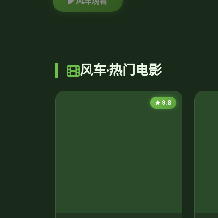
风车观看
风车·热门电影
9.8
封
神话
商周